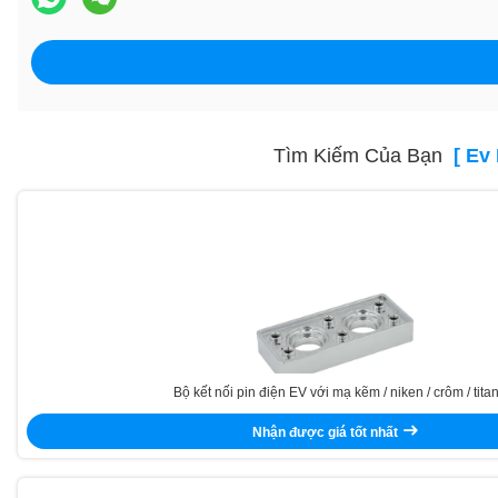
Tìm Kiếm Của Bạn
[ Ev 
Bộ kết nối pin điện EV với mạ kẽm / niken / crôm / tita
Nhận được giá tốt nhất