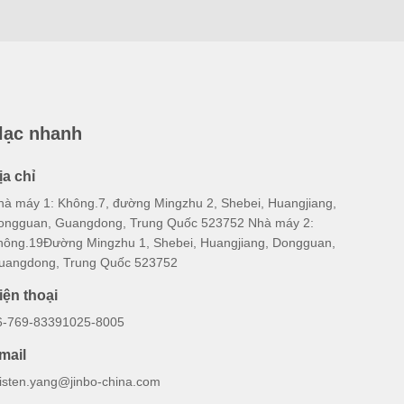
 lạc nhanh
ịa chỉ
hà máy 1: Không.7, đường Mingzhu 2, Shebei, Huangjiang,
ongguan, Guangdong, Trung Quốc 523752 Nhà máy 2:
hông.19Đường Mingzhu 1, Shebei, Huangjiang, Dongguan,
uangdong, Trung Quốc 523752
iện thoại
6-769-83391025-8005
mail
risten.yang@jinbo-china.com