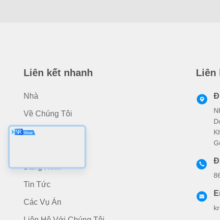
Liên kết nhanh
Liên
Nhà
Đ
N
Về Chúng Tôi
D
Các Sản Phẩm
K
G
Ứng Dụng
Đ
Băng Hình
8
Tin Tức
E
Các Vụ Án
k
Liên Hệ Với Chúng Tôi