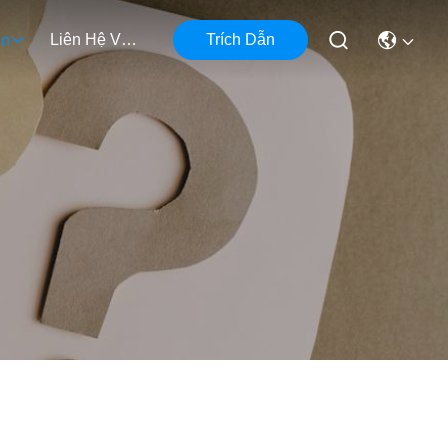
Liên Hệ Với Chúng Tôi
Trích Dẫn
ện