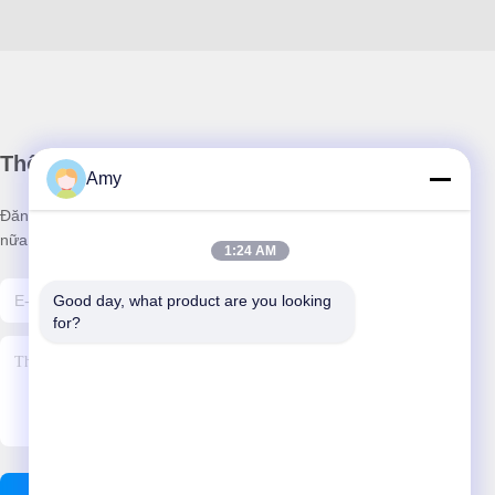
Thông tin của chúng tôi
Amy
Đăng ký bản tin của chúng tôi để được giảm giá và nhiều hơn
nữa.
1:24 AM
Good day, what product are you looking 
for?
Gửi Email