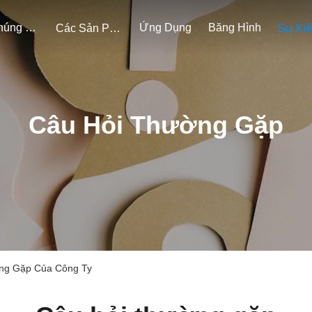
Về Chúng Tôi
Ứng Dụng
Băng Hình
Các Sản Phẩm
Sự Ki
Câu Hỏi Thường Gặp
ường Gặp Của Công Ty