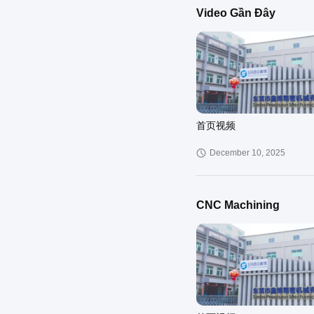
Video Gần Đây
Các bộ phận cơ khí CNC
June 30, 2025
首页视频
December 10, 2025
CNC Machining
Các bộ phận nhôm gia cô
CNC tùy chỉnh, cung cấp 
năng đánh bóng, lý tưởng
November 20, 2025