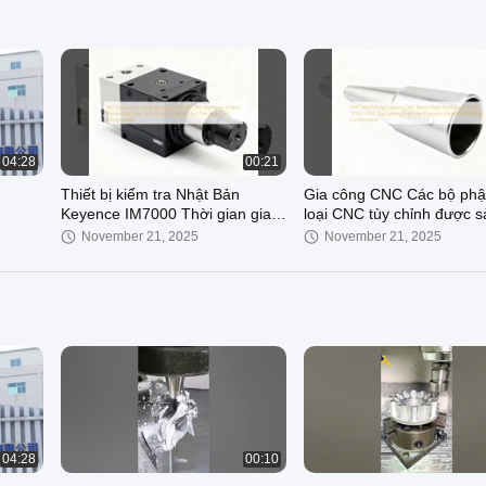
00:49
00:46
CNC parts
Custom CNC Turning Stain
Steel Aluminum Spare Par
04:28
00:21
Painting Screwing Parts
October 09, 2024
March 06, 2024
Thiết bị kiểm tra Nhật Bản
Gia công CNC Các bộ phậ
Keyence IM7000 Thời gian gia
loại CNC tùy chỉnh được s
công bộ phận cơ khí CNC 15-20
xuất bằng Máy đúc TOYO
November 21, 2025
November 21, 2025
ngày Thay đổi tùy theo bộ phận
Các thành phần kim loại 
Linh kiện CNC chính xác
thiết kế chính xác
00:28
00:21
ng
Thời gian xử lý 15-20 ngày Linh
Khuôn đúc khuôn hợp ki
khả
kiện máy móc kỹ thuật CNC Tùy
chính xác với gia công CN
04:28
00:10
 cho
chỉnh cho Tự động hóa công
vụ Trung Quốc Thiết kế v
November 20, 2025
November 10, 2025