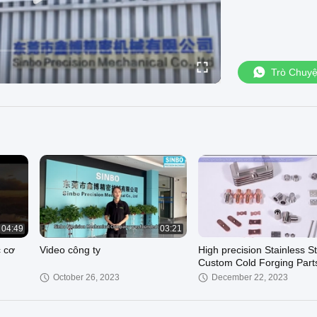
Trò Chuy
04:49
03:21
 cơ
Video công ty
High precision Stainless S
Custom Cold Forging Part
heading components
October 26, 2023
December 22, 2023