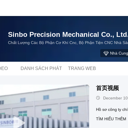
Sinbo Precision Mechanical Co., Ltd
Chất Lượng Các Bộ Phận Cơ Khí Cnc, Bộ Phận Tiện CNC Nhà Sả
Nhà Cung
DEO
DANH SÁCH PHÁT
TRANG WEB
首页视频
December 10
Hồ sơ công ty ch
TÌM HIỂU THÊM