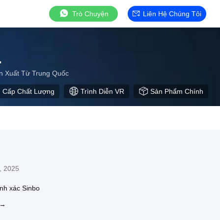
Trò Chuyện
Liên Hệ Chúng Tôi
.
n Xuất Từ Trung Quốc
 Cấp Chất Lượng
Trình Diễn VR
Sản Phẩm Chính
, 2025
ính xác Sinbo
 →