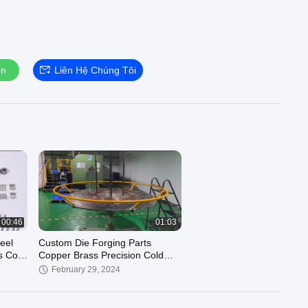
ện
Liên Hệ Chúng Tôi
00:46
01:03
teel
Custom Die Forging Parts
s Cold
Copper Brass Precision Cold
Forged Components
February 29, 2024