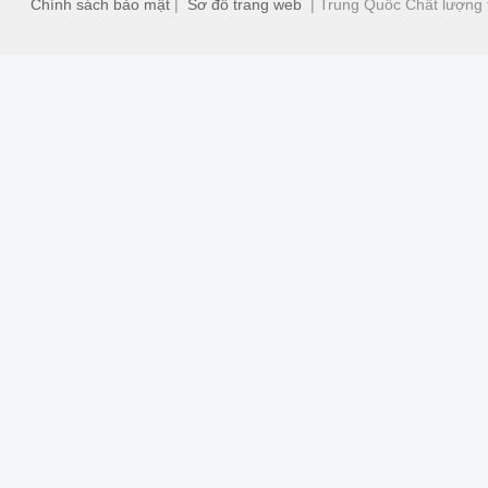
Chính sách bảo mật
|
Sơ đồ trang web
| Trung Quốc Chất lượng t