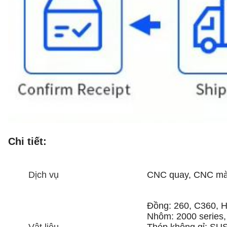
Chi tiết:
Dịch vụ
CNC quay, CNC mài,
Đồng: 260, C360, H
Nhôm: 2000 series, 
Vật liệu
Thép không gỉ: SU