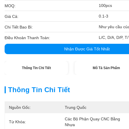
100pcs
MOQ:
0.1-3
Giá Cả:
Như yêu cầu củ
Chi Tiết Bao Bì:
L/C, D/A, D/P, 
Điều Khoản Thanh Toán:
Nhận Được Giá Tốt Nhất
Thông Tin Chi Tiết
Mô Tả Sản Phẩm
Thông Tin Chi Tiết
Nguồn Gốc:
Trung Quốc
Các Bộ Phận Quay CNC Bằng 
Từ Khóa:
Nhựa