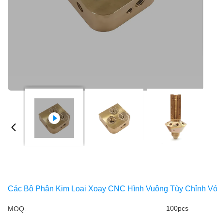
Các Bộ Phận Kim Loại Xoay CNC Hình Vuông Tùy Chỉnh Với
100pcs
MOQ: