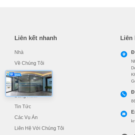
Liên kết nhanh
Liên
Nhà
Đ
N
Về Chúng Tôi
D
Các Sản Phẩm
K
G
Ứng Dụng
Đ
Băng Hình
8
Tin Tức
E
Các Vụ Án
k
Liên Hệ Với Chúng Tôi