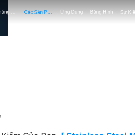
Về Chúng Tôi
Ứng Dụng
Băng Hình
Các Sản Phẩm
Sự Ki
Kết Quả Tìm Kiếm
n