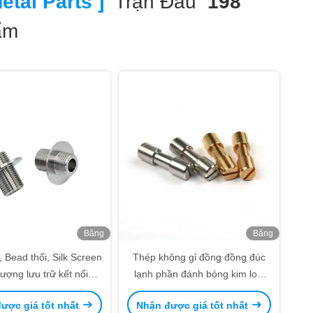
etal Parts ]
Trận Đấu
198
ẩm
Băng
Băng
hình
hình
 Bead thổi, Silk Screen
Thép không gỉ đồng đồng đúc
ượng lưu trữ kết nối
lạnh phần đánh bóng kim loại
s Steel kim loại vít tay
phần gia công
ược giá tốt nhất
Nhận được giá tốt nhất
áo