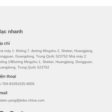
Prot
Stainles
Rapid 
Steel St
Steel St
 lạc nhanh
Steel St
Steel St
ịa chỉ
hà máy 1: Không.7, đường Mingzhu 2, Shebei, Huangjiang,
ongguan, Guangdong, Trung Quốc 523752 Nhà máy 2:
hông.19Đường Mingzhu 1, Shebei, Huangjiang, Dongguan,
uangdong, Trung Quốc 523752
iện thoại
6-769-83391025-8005
mail
risten.yang@jinbo-china.com