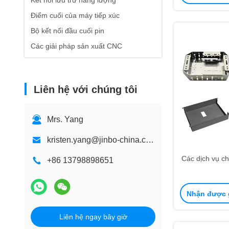
Kết nối lưu trữ năng lượng
Điểm cuối của máy tiếp xúc
Bộ kết nối đầu cuối pin
Các giải pháp sản xuất CNC
Liên hệ với chúng tôi
Mrs. Yang
kristen.yang@jinbo-china.com
Các dịch vụ c
+86 13798898651
Nhận được g
Liên hệ ngay bây giờ