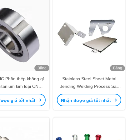
Băng
Băng
hình
hình
 Phần thép không gỉ
Stainless Steel Sheet Metal
itanium kim loại CNC
Bending Welding Process Sản
gia công IATF16949
phẩm chế tạo Phần
ược giá tốt nhất
Nhận được giá tốt nhất