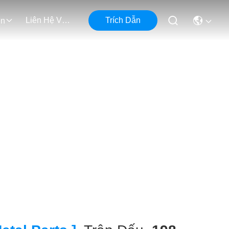
Liên Hệ Với Chúng Tôi
Trích Dẫn
ện