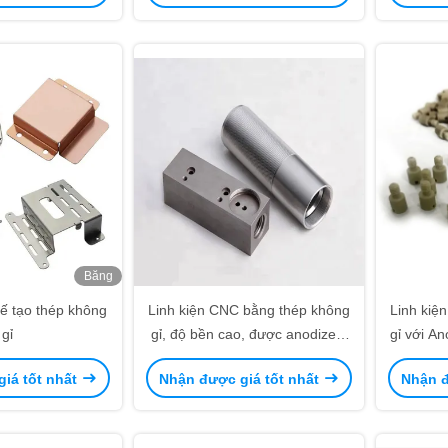
Băng
hình
hế tạo thép không
Linh kiện CNC bằng thép không
Linh kiệ
gỉ
gỉ, độ bền cao, được anodized,
gỉ với A
gia công
iá tốt nhất
Nhận được giá tốt nhất
Nhận đ