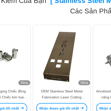
 Kiếm Của Bạn
[ Stainless Steel M
Các Sản Ph
Băng
Băng
hình
hình
ging Chiếc đồng
OEM Stainless Steel Metal
Anodized,
ỉ Chiếc kim loại
Fabrication Laser Cutting
năng l
 nhận ISO9001
Stamping Bending Services Các
Stainles
iá tốt nhất
Nhận được giá tốt nhất
Nhận đ
bộ phận