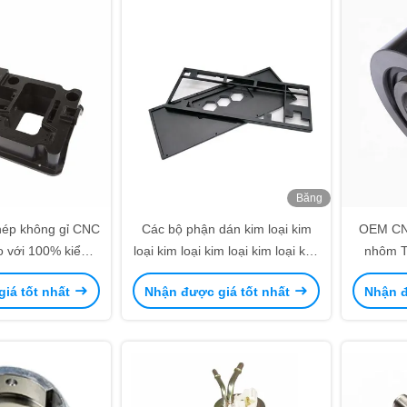
Băng
hình
hép không gỉ CNC
Các bộ phận dán kim loại kim
OEM CNC
o với 100% kiểm
loại kim loại kim loại kim loại kim
nhôm T
tra
loại kim loại kim loại kim loại kim
Phần 
iá tốt nhất
Nhận được giá tốt nhất
Nhận đ
loại không gỉ