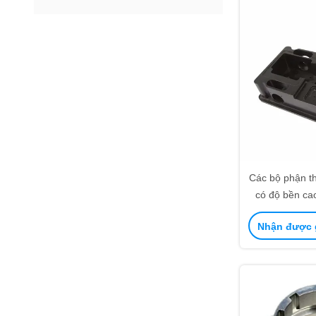
Các bộ phận t
có độ bền ca
Nhận được g