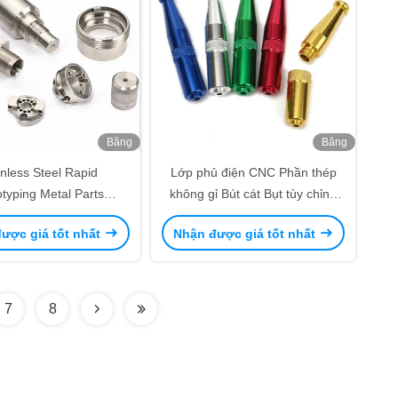
Băng
Băng
hình
hình
inless Steel Rapid
Lớp phủ điện CNC Phần thép
otyping Metal Parts
không gỉ Bút cát Bụt tùy chỉnh
inum CNC Machined
CNC Phần kim loại
ược giá tốt nhất
Nhận được giá tốt nhất
ents Stainless Steel
rototyping Metal Parts
inum CNC Machined
ents Stainless Steel
7
8
rototyping Metal Parts
inum CNC Machined
ents Stainless Steel
inless Steel Rapid