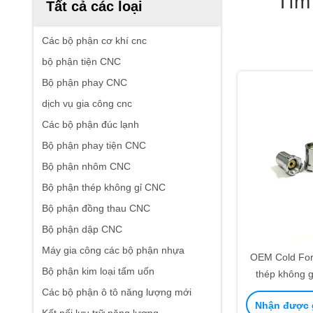
Tìm
Tất cả các loại
Các bộ phận cơ khí cnc
bộ phận tiện CNC
Bộ phận phay CNC
dịch vụ gia công cnc
Các bộ phận đúc lạnh
Bộ phận phay tiện CNC
Bộ phận nhôm CNC
Bộ phận thép không gỉ CNC
Bộ phận đồng thau CNC
Bộ phận dập CNC
Máy gia công các bộ phận nhựa
OEM Cold For
Bộ phận kim loại tấm uốn
thép không g
được chứng
Các bộ phận ô tô năng lượng mới
Nhận được g