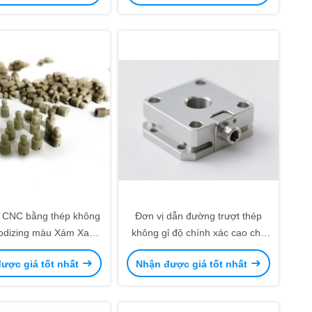
n CNC bằng thép không
Đơn vị dẫn đường trượt thép
nodizing màu Xám Xanh
không gỉ độ chính xác cao cho
Đen Cam
hệ thống chuyển động tuyến
ược giá tốt nhất
Nhận được giá tốt nhất
tính đường sắt cho tự động hóa
công nghiệp