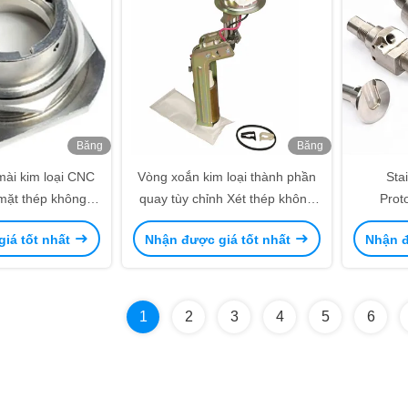
Băng
Băng
hình
hình
mài kim loại CNC
Vòng xoắn kim loại thành phần
Sta
mặt thép không gỉ
quay tùy chỉnh Xét thép không
Prot
CNC
gỉ CNC
Alum
iá tốt nhất
Nhận được giá tốt nhất
Nhận đ
Compon
Rapid P
Alum
Compon
1
2
3
4
5
6
Rapid P
Alum
Compon
Sta