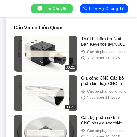
Trò Chuyện
Liên Hệ Chúng Tôi
Các Video Liên Quan
Thiết bị kiểm tra Nhật
Bản Keyence IM7000
Thời gian gia công bộ
Các bộ phận cơ khí cnc
phận cơ khí CNC 15-20
November 21, 2025
ngày Thay đổi tùy theo
bộ phận Linh kiện CNC
00:21
chính xác
Gia công CNC Các bộ
phận kim loại CNC tùy
chỉnh được sản xuất
Các bộ phận cơ khí cnc
bằng Máy đúc TOYO
November 21, 2025
350T Các thành phần
kim loại được thiết kế
00:21
chính xác
Các bộ phận cơ khí
CNC phay được thiết kế
với sự thay đổi theo bộ
Các bộ phận cơ khí cnc
phận và bảo trì thấp để