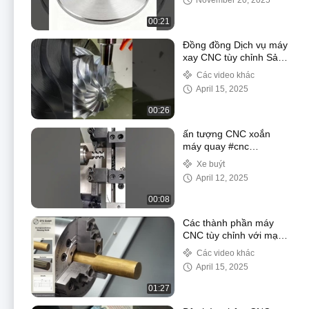
November 20, 2025
hỗ trợ các quy trình gia
công công nghiệp
00:21
Đồng đồng Dịch vụ máy
xay CNC tùy chỉnh Sản
phẩm phần cứng CNC
Các video khác
Máy gia công Phần cơ
April 15, 2025
khí
00:26
ấn tượng CNC xoắn
máy quay #cnc
#cnclathe
Xe buýt
#cncmachining
April 12, 2025
#machining
#manufacturing #oem
00:08
Các thành phần máy
CNC tùy chỉnh với mạ
hoặc sơn mạ để tăng
Các video khác
khả năng chống ăn mòn
April 15, 2025
01:27