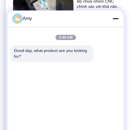
Bộ chứa nhôm CNC
chính xác với khả năng
chống nhiệt tăng cường
Xe buýt
Amy
December 10, 2024
00:15
2:49 AM
Video công ty
Các video khác
Good day, what product are you looking 
October 26, 2023
for?
03:21
首页视频
CNC machining
December 10, 2025
04:28
EV Relays DC
Contactor Phần đầu
cuối lõi cố định với
Các video khác
Anodize, Bead blasted,