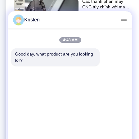
Các thành phần máy
CNC tùy chỉnh với mạ
hoặc sơn mạ để tăng
Các video khác
khả năng chống ăn mòn
Kristen
April 15, 2025
01:27
4:48 AM
Bộ chứa nhôm CNC
chính xác với khả năng
chống nhiệt tăng cường
Good day, what product are you looking 
Xe buýt
for?
December 10, 2024
00:15
Video công ty
Các video khác
October 26, 2023
03:21
Áp lực cao súng nước
vòi ghế chính xác CNC
gia công Trung Quốc
Các bộ phận cơ khí cnc
cho robot đặc biệt