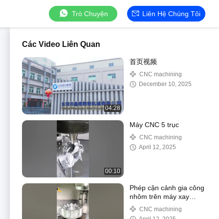
Trò Chuyện
Liên Hệ Chúng Tôi
Các Video Liên Quan
首页视频
CNC machining
December 10, 2025
04:28
Máy CNC 5 trục
CNC machining
April 12, 2025
00:10
Phép cận cảnh gia công
nhôm trên máy xay
CNC 3
CNC machining
trục.#cncmachine